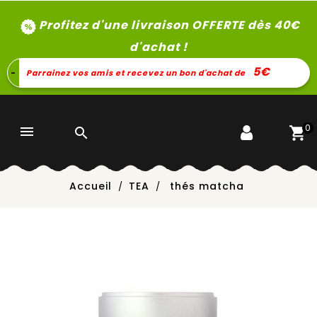
Profitez d'une livraison OFFERTE dès 40
€
d'achat !
5€
-
Parrainez vos amis et recevez un bon d'achat de
0


Accueil
TEA
thés matcha