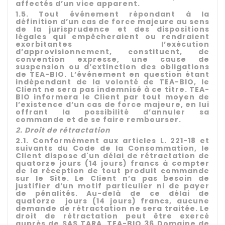
affectés d’un vice apparent.
1.5. Tout événement répondant à la
définition d’un cas de force majeure au sens
de la jurisprudence et des dispositions
légales qui empêcheraient ou rendraient
exorbitantes l’exécution
d’approvisionnement, constituent, de
convention expresse, une cause de
suspension ou d’extinction des obligations
de TEA-BIO. L’événement en question étant
indépendant de la volonté de TEA-BIO, le
Client ne sera pas indemnisé à ce titre. TEA-
BIO informera le Client par tout moyen de
l’existence d’un cas de force majeure, en lui
offrant la possibilité d’annuler sa
commande et de se faire rembourser.
2. Droit de rétractation
2
.1. Conformément aux articles L. 221-18 et
suivants du Code de la Consommation, le
Client dispose d'un délai de rétractation de
quatorze jours (14 jours) francs à compter
de la réception de tout produit commande
sur le Site. Le Client n’a pas besoin de
justifier d’un motif particulier ni de payer
de pénalités.
Au-delà de ce délai de
quatorze jours (14 jours) francs, aucune
demande de rétractation ne sera traitée. Le
droit de rétractation peut être exercé
auprès de SAS TARA, TEA-BIO 36 Domaine de