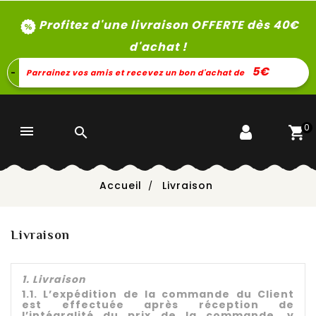
Profitez d'une livraison OFFERTE dès 40
€
d'achat !
5€
-
Parrainez vos amis et recevez un bon d'achat de
0


Accueil
Livraison
Livraison
1. Livraison
1.1. L’expédition de la commande du Client
est effectuée après réception de
l’intégralité du prix de la commande, y