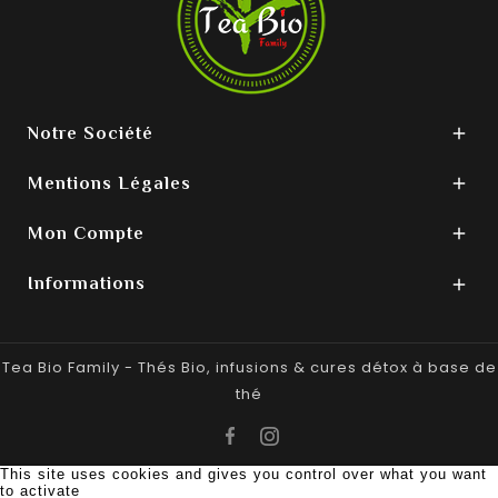
Notre Société

Mentions Légales

Mon Compte

Informations

Tea Bio Family - Thés Bio, infusions & cures détox à base de
thé
© 2021 Tea Bio. Tous droits réservés -
Web Studios
Création
This site uses cookies and gives you control over what you want
to activate
de site internet