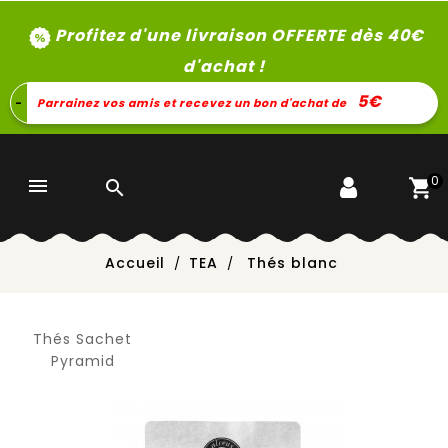
Profitez d'une livraison OFFERTE dès 40
€
d'achat !
5€
-
Parrainez vos amis et recevez un bon d'achat de
0


Accueil
TEA
Thés blanc
Thés Sachet
Pyramid