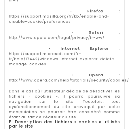
hl=fr
•
Firefox
:
https://support.mozilla.org/fr/kb/enable-and-
disable-cookie/preferences
•
Safari
:
http://www.apple.com/legal/privacy/fr-ww/
•
Internet Explore
r :
https://support.microsoft.com/fr-
fr/help/17442/windows-internet-explorer-delete-
manage-cookies
•
Opera
:
http://www.opera.com/help/tutorials/security/cookies/
Dans le cas où l’utilisateur décide de désactiver les
fichiers « cookies », il pourra poursuivre sa
navigation sur le site. Toutefois, tout
dysfonctionnement du site provoqué par cette
manipulation ne pourrait être considéré comme
étant du fait de l’éditeur du site.
B. Description des fichiers « cookies » utilisés
par le site