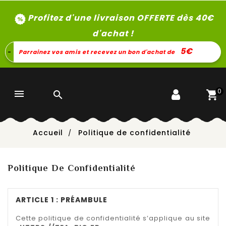
Profitez d'une livraison OFFERTE dès 40
€
d'achat !
5€
-
Parrainez vos amis et recevez un bon d'achat de
0


Accueil
Politique de confidentialité
Politique De Confidentialité
ARTICLE 1 : PRÉAMBULE
Cette politique de confidentialité s’applique au site