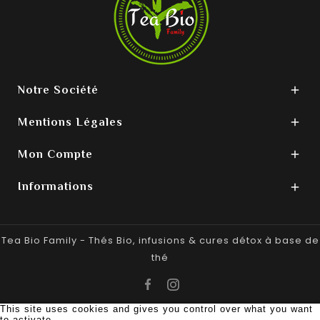
Notre Société

Mentions Légales

Mon Compte

Informations

Tea Bio Family - Thés Bio, infusions & cures détox à base de
thé
© 2021 Tea Bio. Tous droits réservés -
Web Studios
Création
This site uses cookies and gives you control over what you want
to activate