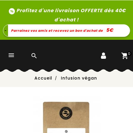
Profitez d'une livraison OFFERTE dès 40
€
d'achat !
5€
-
Parrainez vos amis et recevez un bon d'achat de
0


Accueil
Infusion végan