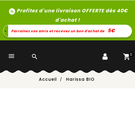
Profitez d'une livraison OFFERTE dès 40
€
d'achat !
5€
-
Parrainez vos amis et recevez un bon d'achat de
0


Accueil
Harissa BIO