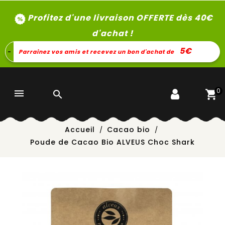
Profitez d'une livraison OFFERTE dès 40
€
d'achat !
5€
-
Parrainez vos amis et recevez un bon d'achat de
0


Accueil
Cacao bio
Poude de Cacao Bio ALVEUS Choc Shark