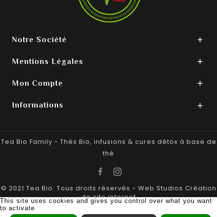
Notre Société

Mentions Légales

Mon Compte

Informations

Tea Bio Family - Thés Bio, infusions & cures détox à base de
thé
© 2021 Tea Bio. Tous droits réservés -
Web Studios
Création
de site internet
This site uses cookies and gives you control over what you want
to activate