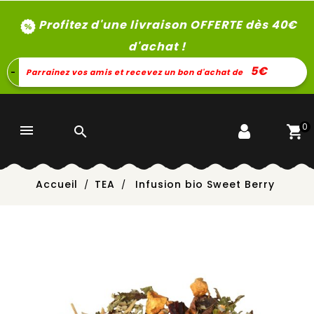
Profitez d'une livraison OFFERTE dès 40
€
d'achat !
5€
-
Parrainez vos amis et recevez un bon d'achat de
0


Accueil
TEA
Infusion bio Sweet Berry