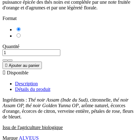
puissance épicée des thés noirs est complétée par une note fruitée
d'orange et d'agrumes et par une légèreté florale.
Format
Sachet
100g
Boite
100g
Quantité

Ajouter au panier

Disponible
Description
Détails du produit
Ingrédients :
Thé noir Assam (Inde du Sud)
, citronnelle,
thé noir
Assam OP, thé noir Golden Yunna OP
, arôme naturel, écorces
d'orange, écorces de citron, verveine entière, pétales de rose, fleurs
de bleuet.
Issu de l'agriculture biologique
Marque
ALVEUS