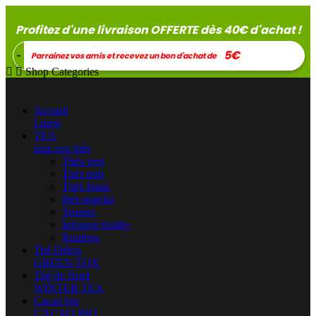
Profitez d'une livraison OFFERTE dès 40
€
d'achat !
5€
-
Parrainez vos amis et recevez un bon d'achat de


Shop Categories
Accueil
Latest
TEA
tous nos thés
Thés vert
Thés noir
Thés blanc
thés matcha
Tisanes
Infusion fruitée
Rooibos
Thé Détox
GREEN TOX
Thé de Noel
WINTER TEA
Cacao bio
CACAO BIO