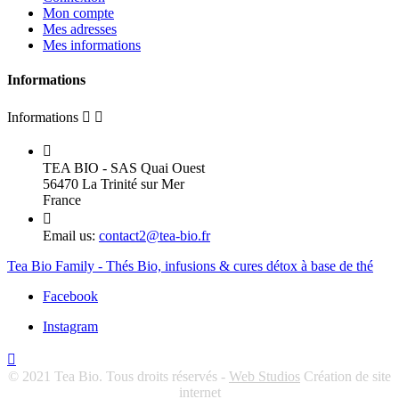
Mon compte
Mes adresses
Mes informations
Informations
Informations



TEA BIO - SAS Quai Ouest
56470 La Trinité sur Mer
France

Email us:
contact2@tea-bio.fr
Tea Bio Family - Thés Bio, infusions & cures détox à base de thé
Facebook
Instagram

© 2021 Tea Bio. Tous droits réservés -
Web Studios
Création de site
internet