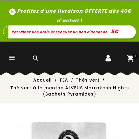
Profitez d'une livraison OFFERTE dès 40
€
d'achat !
5€
-
Parrainez vos amis et recevez un bon d'achat de
0


Accueil
TEA
Thés vert
Thé vert à la menthe ALVEUS Marrakesh Nights
(Sachets Pyramides)