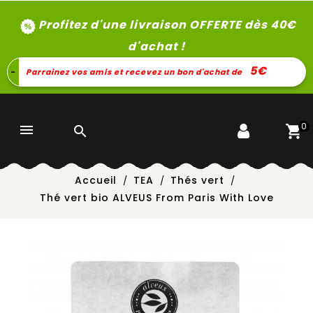
Profitez d'une livraison OFFERTE dès 40
€
d'achat !
5€
-
Parrainez vos amis et recevez un bon d'achat de
0


Accueil
TEA
Thés vert
Thé vert bio ALVEUS From Paris With Love