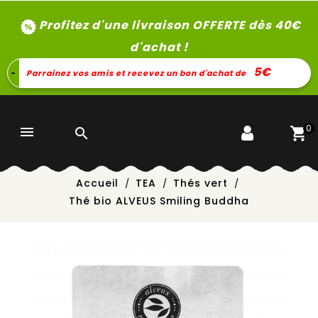
Profitez d'une livraison OFFERTE dès 40
€
d'achat !
5€
-
Parrainez vos amis et recevez un bon d'achat de
0


Accueil
TEA
Thés vert
Thé bio ALVEUS Smiling Buddha