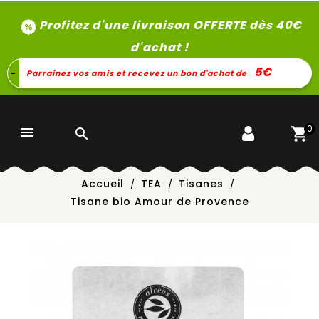
Profitez d'une livraison OFFERTE dès 40
€
d'achat !
5€
-
Parrainez vos amis et recevez un bon d'achat de
0


Accueil
TEA
Tisanes
Tisane bio Amour de Provence