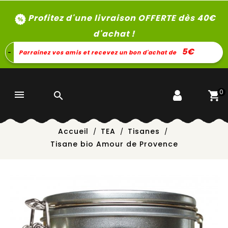
Profitez d'une livraison OFFERTE dès 40
€
d'achat !
5€
-
Parrainez vos amis et recevez un bon d'achat de
0


Accueil
TEA
Tisanes
Tisane bio Amour de Provence