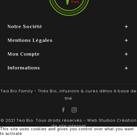
Notre Société

Mentions Légales

Mon Compte

Informations

Tea Bio Family - Thés Bio, infusions & cures détox à base de
thé
© 2021 Tea Bio. Tous droits réservés -
Web Studios
Création
de site internet
This site uses cookies and gives you control over what you want
to activate