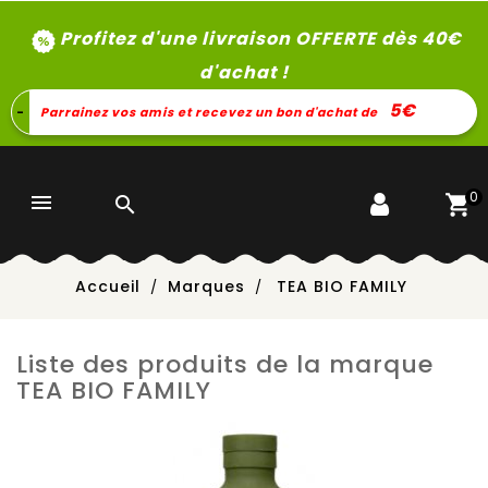
Profitez d'une livraison OFFERTE dès 40
€
d'achat !
5€
-
Parrainez vos amis et recevez un bon d'achat de
0


Accueil
Marques
TEA BIO FAMILY
Liste des produits de la marque
TEA BIO FAMILY