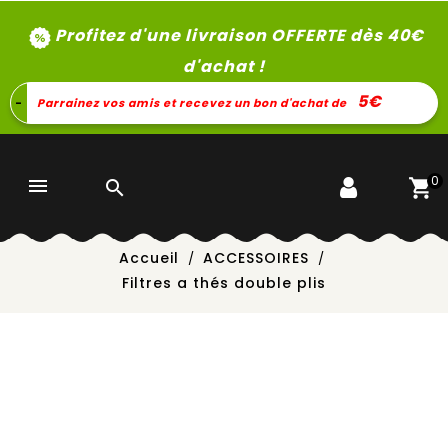
Profitez d'une livraison OFFERTE dès 40
€
d'achat !
5€
-
Parrainez vos amis et recevez un bon d'achat de
0


Accueil
ACCESSOIRES
Filtres a thés double plis