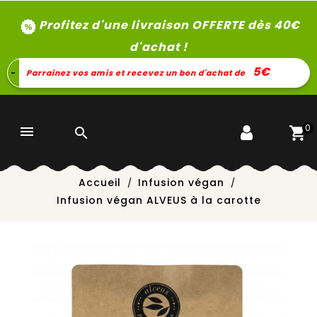
Profitez d'une livraison OFFERTE dès 40
€
d'achat !
5€
-
Parrainez vos amis et recevez un bon d'achat de
0


Accueil
Infusion végan
Infusion végan ALVEUS à la carotte