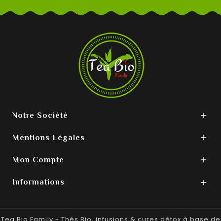
Notre Société

Mentions Légales

Mon Compte

Informations

Tea Bio Family - Thés Bio, infusions & cures détox à base de