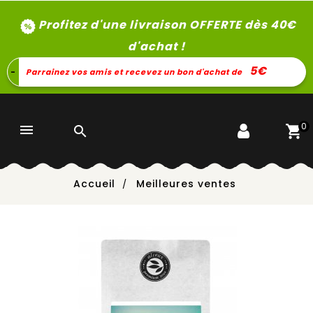
Profitez d'une livraison OFFERTE dès 40
€
d'achat !
5€
-
Parrainez vos amis et recevez un bon d'achat de
0


Accueil
Meilleures ventes