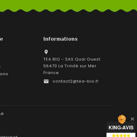
e
Informations

TEA BIO - SAS Quai Ouest
56470 La Trinité sur Mer
s
France
ions
contact2@tea-bio.fr

hé
KING-AVIS