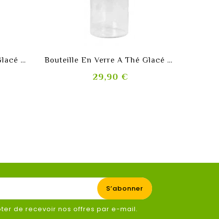
shopping_cart
Bouteille En Verre À Thé Glacé 300ml
Bouteille En Verre A Thé Glacé Et Ice Tea
C
Prix
29,90 €
er de recevoir nos offres par e-mail.