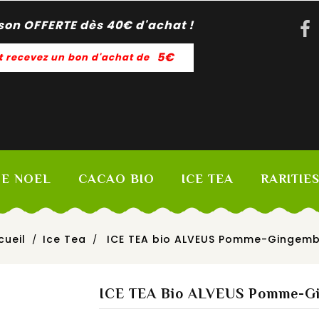
ison OFFERTE dès 40
€
d'achat !
5€
t recevez un bon d'achat de
DE NOEL
CACAO BIO
ICE TEA
RARITIE
cueil
Ice Tea
ICE TEA bio ALVEUS Pomme-Gingem
ICE TEA Bio ALVEUS Pomme-G