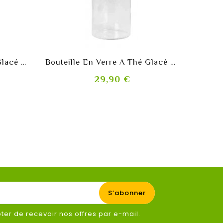
shopping_cart
Bouteille En Verre À Thé Glacé 300ml
Bouteille En Verre A Thé Glacé Et Ice Tea
C
Prix
29,90 €
er de recevoir nos offres par e-mail.