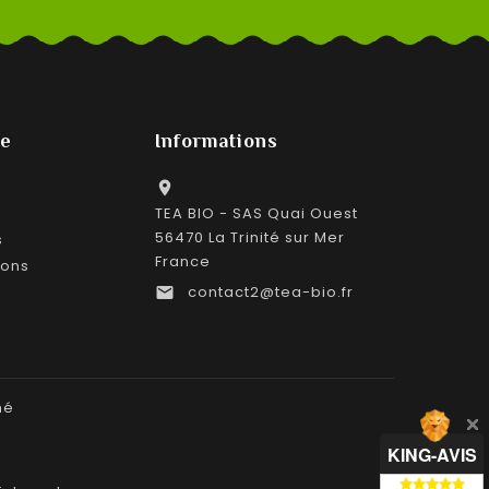
e
Informations

TEA BIO - SAS Quai Ouest
56470 La Trinité sur Mer
s
France
ions
contact2@tea-bio.fr

hé
KING-AVIS