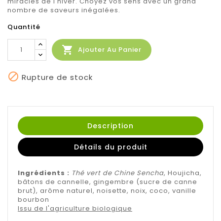
miracles de l'hiver. Choyez vos sens avec un grand
nombre de saveurs inégalées.
Quantité

Ajouter Au Panier

Rupture de stock
Description
Détails du produit
Ingrédients :
Thé vert de Chine Sencha
, Houjicha,
bâtons de cannelle, gingembre (sucre de canne
brut), arôme naturel, noisette, noix, coco, vanille
bourbon
Issu de l'agriculture biologique