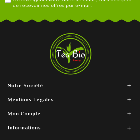
de recevoir nos offres par e-mail.
Notre Société

Mentions Légales

Mon Compte

Informations
