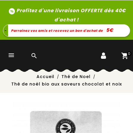
Profitez d'une livraison OFFERTE dès 40
€
d'achat !
5€
-
Parrainez vos amis et recevez un bon d'achat de
0


Accueil
Thé de Noel
Thé de noël bio aux saveurs chocolat et noix